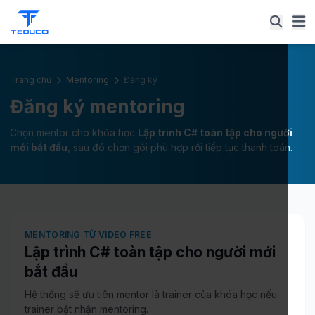
Trang chủ
Mentoring
Đăng ký
Đăng ký mentoring
Chọn mentor cho khóa học
Lập trình C# toàn tập cho người
mới bắt đầu
, sau đó chọn gói phù hợp rồi tiếp tục thanh toán.
MENTORING TỪ VIDEO FREE
Lập trình C# toàn tập cho người mới
bắt đầu
Hệ thống sẽ ưu tiên mentor là trainer của khóa học nếu
trainer bật nhận mentoring.