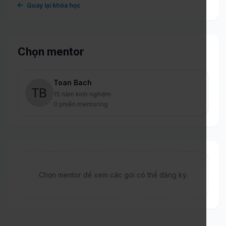
Quay lại khóa học
Chọn mentor
Toan Bach
15 năm kinh nghiệm
0 phiên mentoring
Chọn mentor để xem các gói có thể đăng ký.