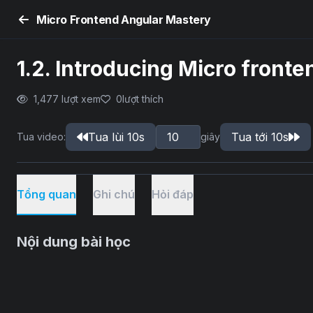
Micro Frontend Angular Mastery
1.2. Introducing Micro fronte
1,477 lượt xem
0
lượt thích
Tua lùi 10s
Tua tới 10s
Tua video:
giây
Tổng quan
Ghi chú
Hỏi đáp
Nội dung bài học