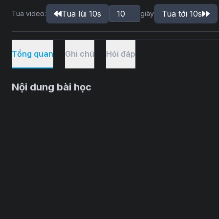
Tua lùi 10s
Tua tới 10s
Tua video:
giây
Tổng quan
Ghi chú
Hỏi đáp
Nội dung bài học