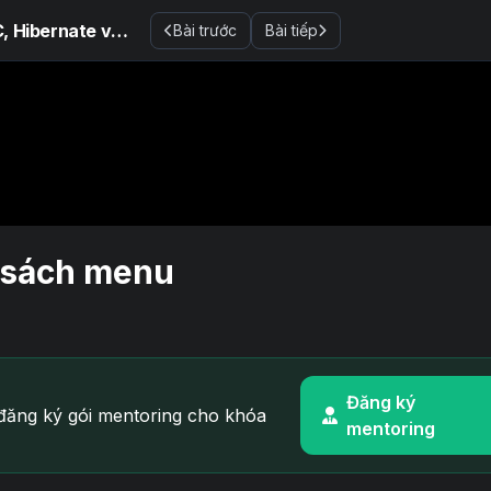
Xây dựng ứng dụng quản lý kho với Java Spring MVC, Hibernate và MySQL
Bài trước
Bài tiếp
 sách menu
Đăng ký
ăng ký gói mentoring cho khóa
mentoring