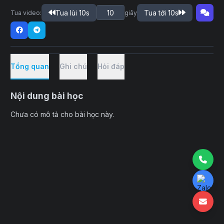
Tua lùi 10s
Tua tới 10s
Tua video:
giây
Tổng quan
Ghi chú
Hỏi đáp
Nội dung bài học
Chưa có mô tả cho bài học này.