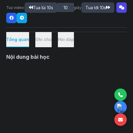
Tua lùi 10s
Tua tới 10s
Tua video:
giây
Tổng quan
Ghi chú
Hỏi đáp
Nội dung bài học