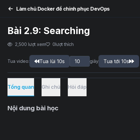
Làm chủ Docker để chinh phục DevOps
Bài 2.9: Searching
2,500 lượt xem
0
lượt thích
Tua lùi 10s
Tua tới 10s
Tua video:
giây
Tổng quan
Ghi chú
Hỏi đáp
Nội dung bài học