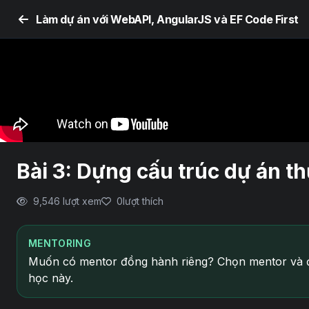
Làm dự án với WebAPI, AngularJS và EF Code First
Bài 3: Dựng cấu trúc dự án th
9,546 lượt xem
0
lượt thích
MENTORING
Muốn có mentor đồng hành riêng? Chọn mentor và đ
học này.