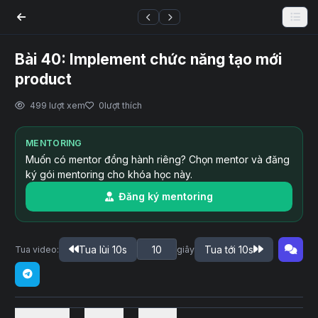
00:00
Bài 40: Implement chức năng tạo mới
product
499 lượt xem
0
lượt thích
MENTORING
Muốn có mentor đồng hành riêng? Chọn mentor và đăng
ký gói mentoring cho khóa học này.
Đăng ký mentoring
Tua lùi 10s
Tua tới 10s
Tua video:
giây