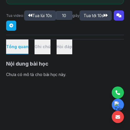
Tua lùi 10s
Tua tới 10s
Tua video:
giây
Tổng quan
Ghi chú
Hỏi đáp
Nội dung bài học
Chưa có mô tả cho bài học này.