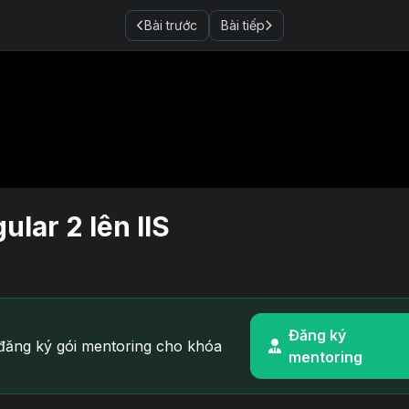
Bài trước
Bài tiếp
lar 2 lên IIS
Đăng ký
ăng ký gói mentoring cho khóa
mentoring