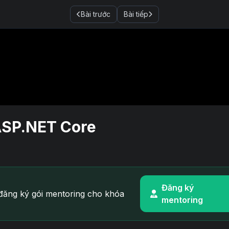
Bài trước
Bài tiếp
 ASP.NET Core
Đăng ký
ăng ký gói mentoring cho khóa
mentoring