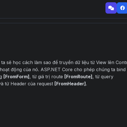
 sẽ học cách làm sao để truyền dữ liệu từ View lên Contr
hoạt động của nó. ASP.NET Core cho phép chúng ta bind
ng
[FromForm]
, từ giá trị route
[FromRoute]
, từ query
à từ Header của request
[FromHeader]
.