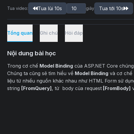
Tua lùi 10s
Tua tới 10s
Tua video:
giây
Tổng quan
Ghi chú
Hỏi đáp
Nội dung bài học
Trong cơ chế
Model Binding
của ASP.NET Core chúng ta
Chúng ta cũng sẽ tìm hiểu về
Model Binding
và cơ chế 
liệu từ nhiều nguồn khác nhau như HTML Form sử dụ
string
[FromQuery]
, từ body của request
[FromBody]
v