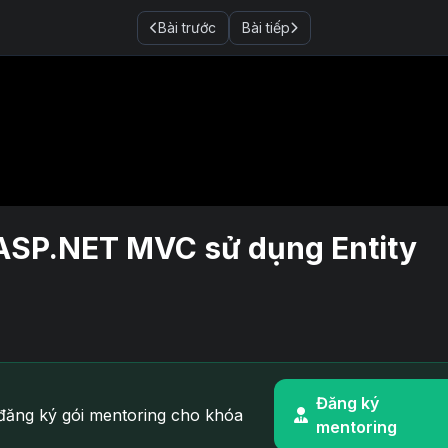
Bài trước
Bài tiếp
g ASP.NET MVC sử dụng Entity
Đăng ký
ăng ký gói mentoring cho khóa
mentoring