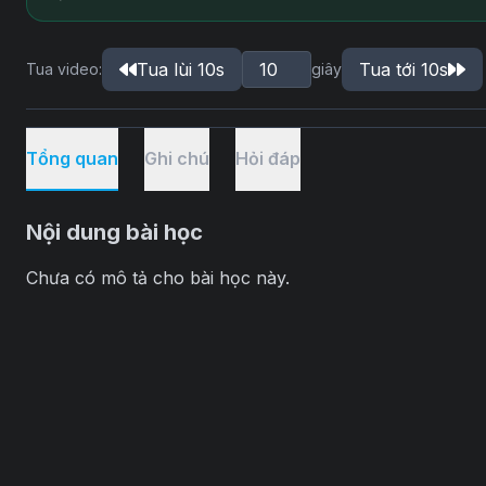
Tua lùi 10s
Tua tới 10s
Tua video:
giây
Tổng quan
Ghi chú
Hỏi đáp
Nội dung bài học
Chưa có mô tả cho bài học này.