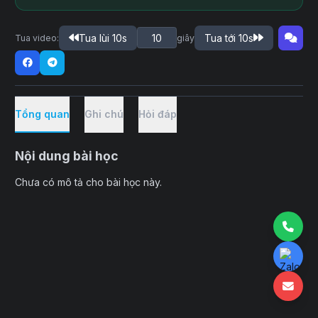
Tua lùi 10s
Tua tới 10s
Tua video:
giây
Tổng quan
Ghi chú
Hỏi đáp
Nội dung bài học
Chưa có mô tả cho bài học này.