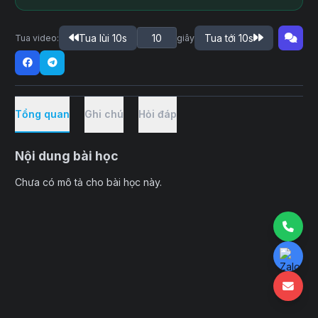
Tua lùi 10s
Tua tới 10s
Tua video:
giây
Tổng quan
Ghi chú
Hỏi đáp
Nội dung bài học
Chưa có mô tả cho bài học này.