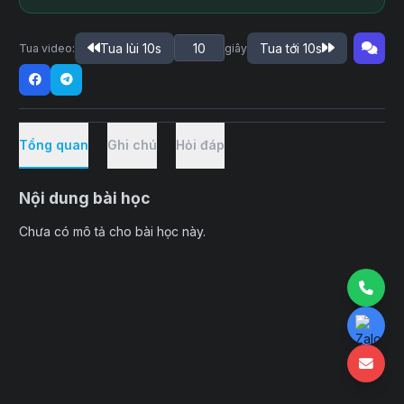
Tua lùi 10s
Tua tới 10s
Tua video:
giây
Tổng quan
Ghi chú
Hỏi đáp
Nội dung bài học
Chưa có mô tả cho bài học này.