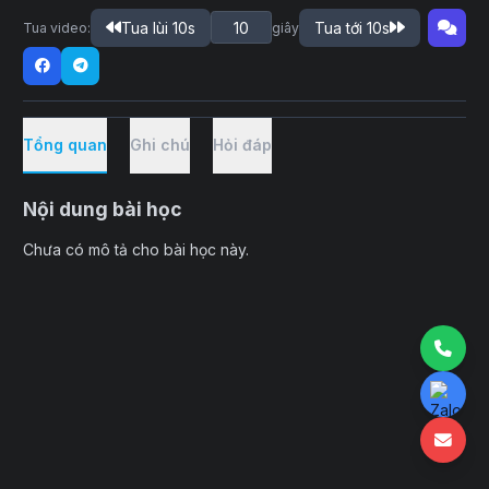
Tua lùi 10s
Tua tới 10s
Tua video:
giây
Tổng quan
Ghi chú
Hỏi đáp
Nội dung bài học
Chưa có mô tả cho bài học này.