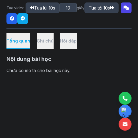
Tua lùi 10s
Tua tới 10s
Tua video:
giây
Tổng quan
Ghi chú
Hỏi đáp
Nội dung bài học
Chưa có mô tả cho bài học này.