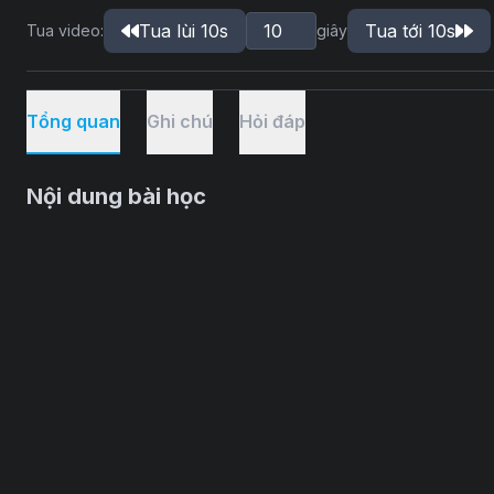
Tua lùi 10s
Tua tới 10s
Tua video:
giây
Tổng quan
Ghi chú
Hỏi đáp
Nội dung bài học