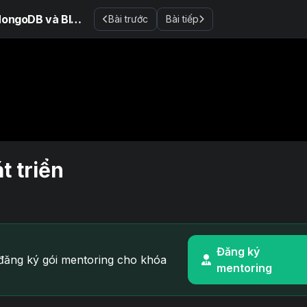
Phát triển ứng dụng trắc nghiệm sử dụng API DDD, MongoDB và Blazor
Bài trước
Bài tiếp
t triển
Đăng ký
ăng ký gói mentoring cho khóa
mentoring