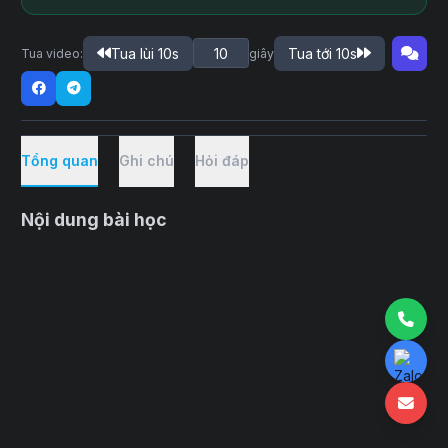
Tua lùi 10s
Tua tới 10s
Tua video:
giây
Tổng quan
Ghi chú
Hỏi đáp
Nội dung bài học