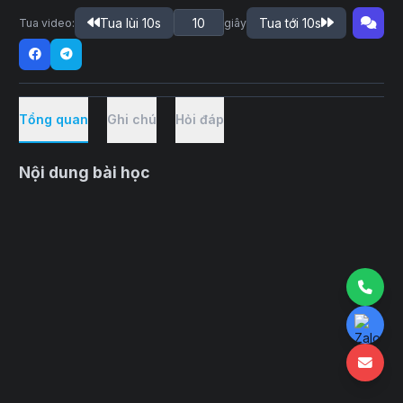
Tua lùi 10s
Tua tới 10s
Tua video:
giây
Tổng quan
Ghi chú
Hỏi đáp
Nội dung bài học