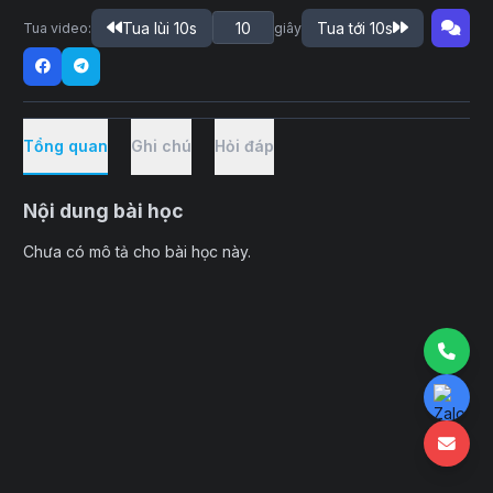
Tua lùi 10s
Tua tới 10s
Tua video:
giây
Tổng quan
Ghi chú
Hỏi đáp
Nội dung bài học
Chưa có mô tả cho bài học này.