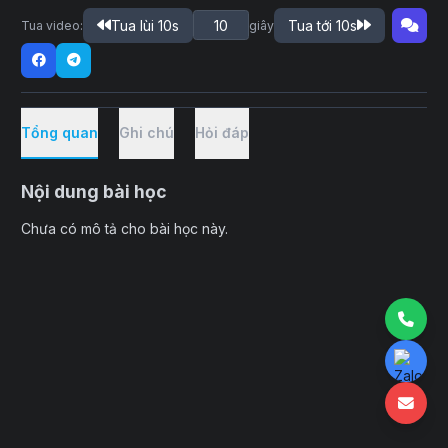
Tua lùi 10s
Tua tới 10s
Tua video:
giây
Tổng quan
Ghi chú
Hỏi đáp
Nội dung bài học
Chưa có mô tả cho bài học này.