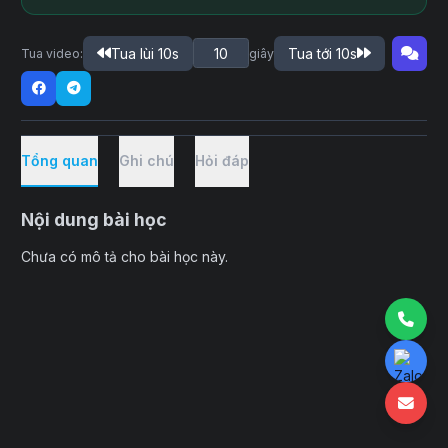
Tua lùi 10s
Tua tới 10s
Tua video:
giây
Tổng quan
Ghi chú
Hỏi đáp
Nội dung bài học
Chưa có mô tả cho bài học này.