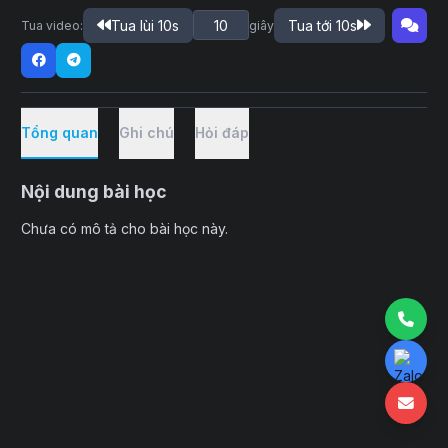
Tua lùi 10s
Tua tới 10s
Tua video:
giây
Tổng quan
Ghi chú
Hỏi đáp
Nội dung bài học
Chưa có mô tả cho bài học này.