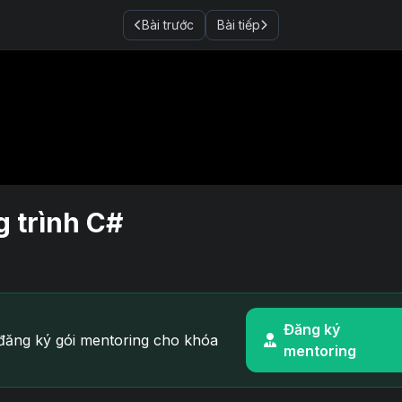
Bài trước
Bài tiếp
g trình C#
Đăng ký
ăng ký gói mentoring cho khóa
mentoring