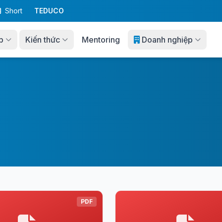
Short
TEDUCO
p
Kiến thức
Mentoring
Doanh nghiệp
PDF