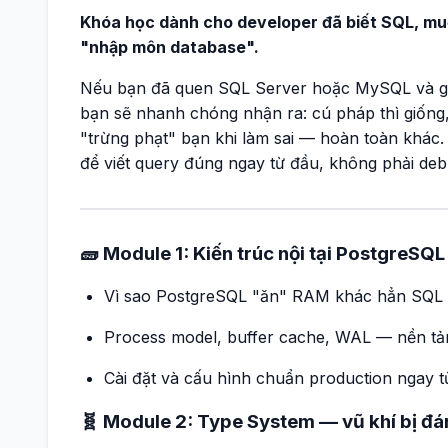
Khóa học dành cho developer đã biết SQL, m
"nhập môn database".
Nếu bạn đã quen SQL Server hoặc MySQL và gi
bạn sẽ nhanh chóng nhận ra: cú pháp thì giốn
"trừng phạt" bạn khi làm sai — hoàn toàn khác
để viết query đúng ngay từ đầu, không phải deb
🧱 Module 1: Kiến trúc nội tại PostgreSQL
Vì sao PostgreSQL "ăn" RAM khác hẳn SQL S
Process model, buffer cache, WAL — nền tản
Cài đặt và cấu hình chuẩn production ngay t
🧬 Module 2: Type System — vũ khí bị đá