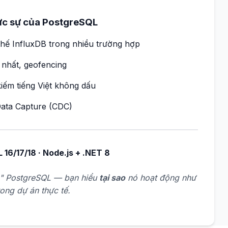
ực sự của PostgreSQL
thế InfluxDB trong nhiều trường hợp
n nhất, geofencing
iếm tiếng Việt không dấu
Data Capture (CDC)
 16/17/18 · Node.js + .NET 8
g" PostgreSQL — bạn hiểu
tại sao
nó hoạt động như
trong dự án thực tế.