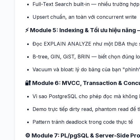
Full-Text Search built-in — nhiều trường hợ
Upsert chuẩn, an toàn với concurrent write
⚡ Module 5: Indexing & Tối ưu hiệu năn
Đọc EXPLAIN ANALYZE như một DBA thực 
B-tree, GIN, GiST, BRIN — biết chọn đúng lo
Vacuum và bloat: lý do bảng của bạn "phình" 
🔐 Module 6: MVCC, Transaction & Conc
Vì sao PostgreSQL cho phép đọc mà không b
Demo trực tiếp dirty read, phantom read để t
Pattern tránh deadlock trong code thực tế
⚙️ Module 7: PL/pgSQL & Server-Side P