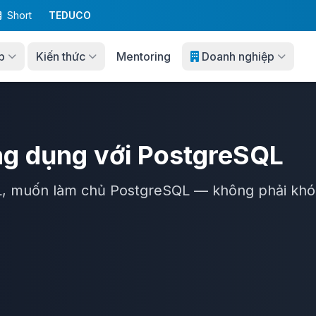
Short
TEDUCO
p
Kiến thức
Mentoring
Doanh nghiệp
ứng dụng với PostgreSQL
L, muốn làm chủ PostgreSQL — không phải khó