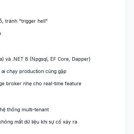
 tránh "trigger hell"
n
a) và .NET 8 (Npgsql, EF Core, Dapper)
 ai chạy production cũng gặp
e broker nhẹ cho real-time feature
ệ thống multi-tenant
hông mất dữ liệu khi sự cố xảy ra