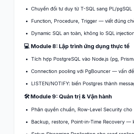
Chuyển đổi tư duy từ T-SQL sang PL/pgSQL
Function, Procedure, Trigger — viết đúng chỗ,
Dynamic SQL an toàn, không lo SQL injectio
💻 Module 8: Lập trình ứng dụng thực tế
Tích hợp PostgreSQL vào Node.js (pg, Prism
Connection pooling với PgBouncer — vấn đề
LISTEN/NOTIFY: biến Postgres thành messag
🛠️ Module 9: Quản trị & Vận hành
Phân quyền chuẩn, Row-Level Security cho h
Backup, restore, Point-in-Time Recovery — k
Setup Streaming Replication cho read replica