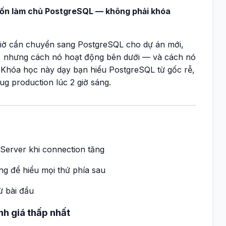
uốn làm chủ PostgreSQL — không phải khóa
ờ cần chuyển sang PostgreSQL cho dự án mới,
g, nhưng cách nó hoạt động bên dưới — và cách nó
. Khóa học này dạy bạn hiểu PostgreSQL từ gốc rễ,
ug production lúc 2 giờ sáng.
erver khi connection tăng
g để hiểu mọi thứ phía sau
ừ bài đầu
nh giá thấp nhất