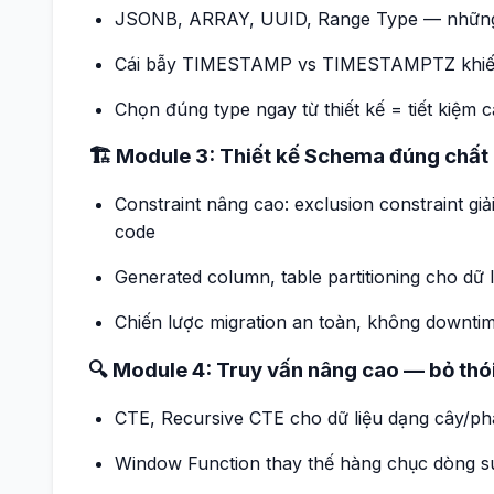
JSONB, ARRAY, UUID, Range Type — những 
Cái bẫy TIMESTAMP vs TIMESTAMPTZ khiến
Chọn đúng type ngay từ thiết kế = tiết kiệm c
🏗️ Module 3: Thiết kế Schema đúng chất
Constraint nâng cao: exclusion constraint gi
code
Generated column, table partitioning cho dữ l
Chiến lược migration an toàn, không downti
🔍 Module 4: Truy vấn nâng cao — bỏ thói
CTE, Recursive CTE cho dữ liệu dạng cây/p
Window Function thay thế hàng chục dòng 