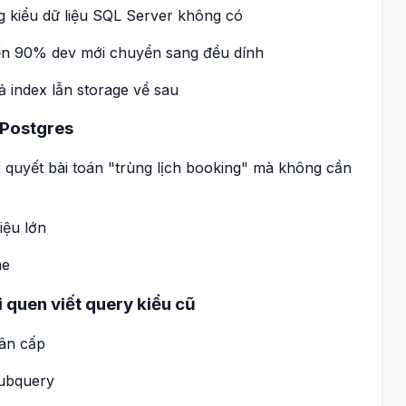
kiểu dữ liệu SQL Server không có
 90% dev mới chuyển sang đều dính
ả index lẫn storage về sau
 Postgres
ải quyết bài toán "trùng lịch booking" mà không cần
iệu lớn
me
 quen viết query kiểu cũ
hân cấp
subquery