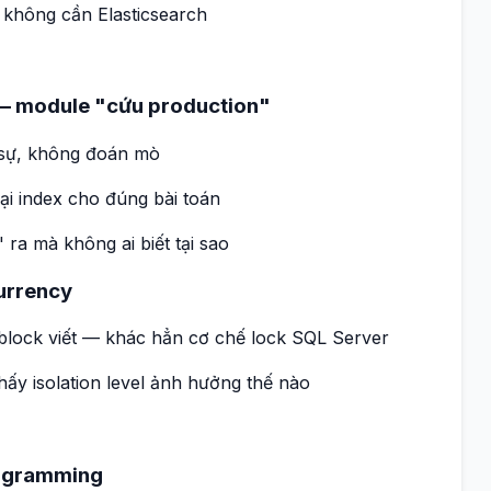
p không cần Elasticsearch
g — module "cứu production"
sự, không đoán mò
ại index cho đúng bài toán
ra mà không ai biết tại sao
urrency
lock viết — khác hẳn cơ chế lock SQL Server
hấy isolation level ảnh hưởng thế nào
rogramming