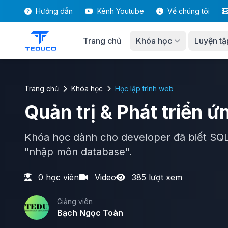
Hướng dẫn
Kênh Youtube
Về chúng tôi
Trang chủ
Khóa học
Luyện tậ
Trang chủ
Khóa học
Học lập trình web
Quản trị & Phát triển 
Khóa học dành cho developer đã biết SQ
"nhập môn database".
0 học viên
Video
385 lượt xem
Giảng viên
Bạch Ngọc Toàn