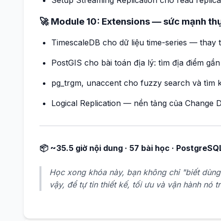
🚀 Module 10: Extensions — sức mạnh th
TimescaleDB cho dữ liệu time-series — thay 
PostGIS cho bài toán địa lý: tìm địa điểm gầ
pg_trgm, unaccent cho fuzzy search và tìm k
Logical Replication — nền tảng của Change 
📦 ~35.5 giờ nội dung · 57 bài học · PostgreSQL
Học xong khóa này, bạn không chỉ "biết dùn
vậy, để tự tin thiết kế, tối ưu và vận hành nó 