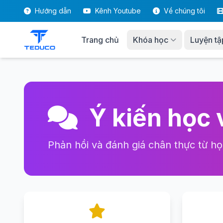
Hướng dẫn
Kênh Youtube
Về chúng tôi
Trang chủ
Khóa học
Luyện tậ
Ý kiến học 
Phản hồi và đánh giá chân thực từ họ