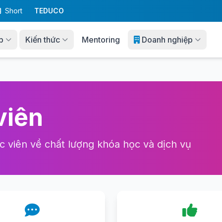
Short
TEDUCO
p
Kiến thức
Mentoring
Doanh nghiệp
viên
c viên về chất lượng khóa học và dịch vụ