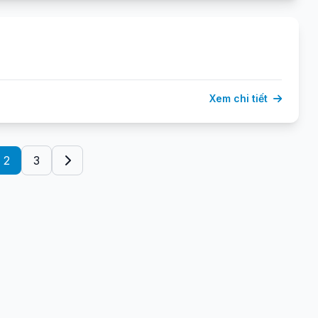
Xem chi tiết
2
3