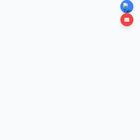
Nền tảng học lập trình trực tuyến uy tín Việt Nam. Học mọi lúc, mọi nơi với
hơn 50+ khóa học chất lượng cao.
Công ty TNHH Công Nghệ TEDU - Mã số thuế:
0111457715
Trụ sở chính: Tầng 2 Tòa nhà Detech Tower, số 8 Tôn Thất Thuyết, Phường Cầu
Giấy, TP Hà Nội, Việt Nam
Giấy phép đăng ký kinh doanh số
0111457715
do
Sở Kế hoạch và Đầu tư Thành
phố Hà Nội
cấp
ngày
13/04/2026