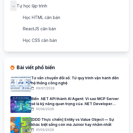
Tự học lập trình
Học HTML căn bản
ReactJS căn bản
Học CSS căn bản
Bài viết phổ biến
Tư vấn chuyển đổi số: Từ quy trình vận hành đến
hệ thống công nghệ
09/07/2026
Biến .NET API thành AI Agent: Vì sao MCP Server
sẽ là kỹ năng quan trọng của .NET Developer
trong giai đoạn AI Agent?
01/06/2026
[DDD Thực chiến] Entity vs Value Object — Sự
khác biệt sống còn mà Junior hay nhầm nhất
01/05/2026