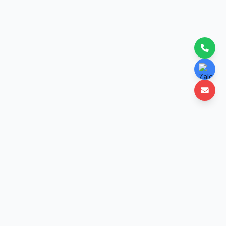
Nền tảng học lập trình trực tuyến uy tín Việt Nam. Học mọi lúc, mọi nơi với