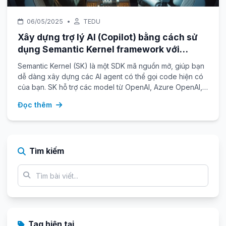
06/05/2025
•
TEDU
Xây dựng trợ lý AI (Copilot) bằng cách sử
dụng Semantic Kernel framework với
C#.NET
Semantic Kernel (SK) là một SDK mã nguồn mở, giúp bạn
dễ dàng xây dựng các AI agent có thể gọi code hiện có
của bạn. SK hỗ trợ các model từ OpenAI, Azure OpenAI,
Hugging Face, v.v.
Đọc thêm
Tìm kiếm
Tag hiện tại