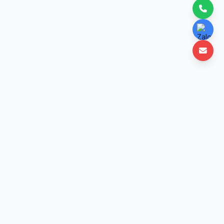
Nền tảng học lập trình trực tuyến uy tín Việt Nam. Học mọi lúc, mọi nơi với
hơn 50+ khóa học chất lượng cao.
Công ty TNHH Công Nghệ TEDU - Mã số thuế:
0111457715
Trụ sở chính: Tầng 2 Tòa nhà Detech Tower, số 8 Tôn Thất Thuyết, Phường Cầu
Giấy, TP Hà Nội, Việt Nam