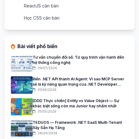
ReactJS căn bản
Học CSS căn bản
Bài viết phổ biến
Tư vấn chuyển đổi số: Từ quy trình vận hành đến
hệ thống công nghệ
09/07/2026
Biến .NET API thành AI Agent: Vì sao MCP Server
sẽ là kỹ năng quan trọng của .NET Developer
trong giai đoạn AI Agent?
01/06/2026
[DDD Thực chiến] Entity vs Value Object — Sự
khác biệt sống còn mà Junior hay nhầm nhất
01/05/2026
TEDUOS — Framework .NET SaaS Multi-Tenant
Xây Sẵn Hạ Tầng
28/04/2026