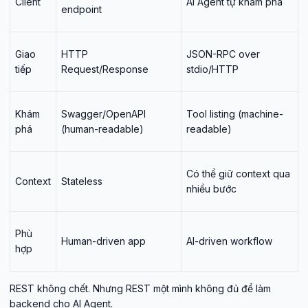
Client
AI Agent tự khám phá
endpoint
Giao
HTTP
JSON-RPC over
tiếp
Request/Response
stdio/HTTP
Khám
Swagger/OpenAPI
Tool listing (machine-
phá
(human-readable)
readable)
Có thể giữ context qua
Context
Stateless
nhiều bước
Phù
Human-driven app
AI-driven workflow
hợp
REST không chết. Nhưng REST một mình không đủ để làm
backend cho AI Agent.