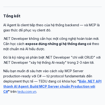
Tổng kết
AI Agent là client tiếp theo của hệ thống backend — và MCP là
giao thức để phục vụ client đó.
.NET Developer không cần học một công nghệ hoàn toàn mới.
Cần học cách
expose đúng những gì hệ thống đang có
theo
một chuẩn mà AI hiểu được.
Đó là kỹ năng sẽ phân biệt .NET Developer "chỉ viết CRUD" với
.NET Developer "xây hệ thống AI-ready" trong 2-3 năm tới.
Nếu bạn muốn đi sâu hơn vào cách xây MCP Server
production-ready với C# — từ protocol fundamentals đến
deployment thực tế — TEDU đang có khóa học
"
Biến .NET API
thành AI Agent: Build MCP Server chuẩn Production với
C#
"
trên
tedu.com.vn
.