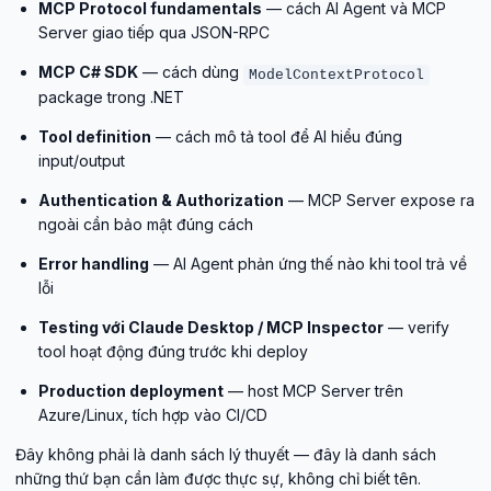
MCP Protocol fundamentals
— cách AI Agent và MCP
Server giao tiếp qua JSON-RPC
MCP C# SDK
— cách dùng
ModelContextProtocol
package trong .NET
Tool definition
— cách mô tả tool để AI hiểu đúng
input/output
Authentication & Authorization
— MCP Server expose ra
ngoài cần bảo mật đúng cách
Error handling
— AI Agent phản ứng thế nào khi tool trả về
lỗi
Testing với Claude Desktop / MCP Inspector
— verify
tool hoạt động đúng trước khi deploy
Production deployment
— host MCP Server trên
Azure/Linux, tích hợp vào CI/CD
Đây không phải là danh sách lý thuyết — đây là danh sách
những thứ bạn cần làm được thực sự, không chỉ biết tên.