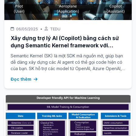
06/05/2025
•
TEDU
Xây dựng trợ lý AI (Copilot) bằng cách sử
dụng Semantic Kernel framework với
C#.NET
Semantic Kernel (SK) là một SDK mã nguồn mở, giúp bạn
dễ dàng xây dựng các AI agent có thể gọi code hiện có
của bạn. SK hỗ trợ các model từ OpenAI, Azure OpenAI,
Hugging Face, v.v.
Đọc thêm