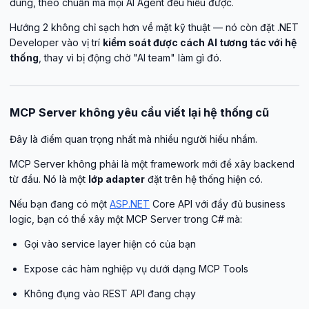
dùng, theo chuẩn mà mọi AI Agent đều hiểu được.
Hướng 2 không chỉ sạch hơn về mặt kỹ thuật — nó còn đặt .NET
Developer vào vị trí
kiểm soát được cách AI tương tác với hệ
thống
, thay vì bị động chờ "AI team" làm gì đó.
MCP Server không yêu cầu viết lại hệ thống cũ
Đây là điểm quan trọng nhất mà nhiều người hiểu nhầm.
MCP Server không phải là một framework mới để xây backend
từ đầu. Nó là một
lớp adapter
đặt trên hệ thống hiện có.
Nếu bạn đang có một
ASP.NET
Core API với đầy đủ business
logic, bạn có thể xây một MCP Server trong C# mà:
Gọi vào service layer hiện có của bạn
Expose các hàm nghiệp vụ dưới dạng MCP Tools
Không đụng vào REST API đang chạy