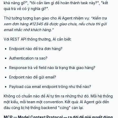
khả năng gì?", "tôi cần làm gì để hoàn thành task này?", "kết
quả trả về có ý nghĩa gì?".
Thử tưởng tượng bạn giao cho AI Agent nhiệm vụ:
"Kiểm tra
xem đơn hàng #12345 đã được giao chưa, nếu chưa thì gửi
email nhắc nhở khách hàng."
Với REST API thông thường, AI cần biết:
Endpoint nào để tra đơn hàng?
Authentication ra sao?
Response trả về field nào là trạng thái giao hàng?
Endpoint nào để gửi email?
Payload của email endpoint trông như thế nào?
Không có chuẩn nào để AI tự tìm ra những thứ đó. Mỗi hệ thống
một kiểu, mỗi team một convention. Kết quả: AI Agent giỏi đến
đâu cũng bị hệ thống backend "cứng" cản lại.
MCP — Model Context Protocol — ra đời để giải quyết đúng