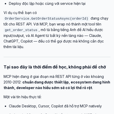
Deploy độc lập hoặc cùng với service hiện tại
Ví dụ cụ thể: bạn có
đang chạy
OrderService.GetOrderStatusAsync(orderId)
tốt cho REST API. Với MCP, bạn wrap nó thành một tool tên
, mô tả bằng tiếng Anh để AI hiểu được
get_order_status
input/output, và AI Agent từ bất kỳ nền tảng nào — Claude,
ChatGPT, Copilot — đều có thể gọi được mà không cần đọc
thêm tài liệu.
Tại sao đây là thời điểm để học, không phải để chờ
MCP hiện đang ở giai đoạn mà REST API từng ở vào khoảng
2010-2012:
chuẩn đang được thiết lập, ecosystem đang hình
thành, developer nào hiểu sớm sẽ có lợi thế rõ rệt
.
Một vài tín hiệu thực tế:
Claude Desktop, Cursor, Copilot đã hỗ trợ MCP natively