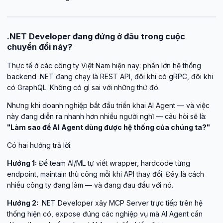
.NET Developer đang đứng ở đâu trong cuộc
chuyển đổi này?
Thực tế ở các công ty Việt Nam hiện nay: phần lớn hệ thống
backend .NET đang chạy là REST API, đôi khi có gRPC, đôi khi
có GraphQL. Không có gì sai với những thứ đó.
Nhưng khi doanh nghiệp bắt đầu triển khai AI Agent — và việc
này đang diễn ra nhanh hơn nhiều người nghĩ — câu hỏi sẽ là:
"Làm sao để AI Agent dùng được hệ thống của chúng ta?"
Có hai hướng trả lời:
Hướng 1:
Để team AI/ML tự viết wrapper, hardcode từng
endpoint, maintain thủ công mỗi khi API thay đổi. Đây là cách
nhiều công ty đang làm — và đang đau đầu với nó.
Hướng 2:
.NET Developer xây MCP Server trực tiếp trên hệ
thống hiện có, expose đúng các nghiệp vụ mà AI Agent cần