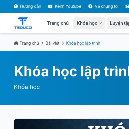
Hướng dẫn
Kênh Youtube
Về chúng tôi
Trang chủ
Khóa học
Luyện tậ
Trang chủ
Bài viết
Khóa học lập trình
Khóa học lập trìn
Khóa học