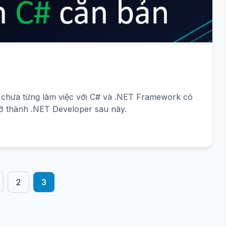
 chưa từng làm việc với C# và .NET Framework có
o việc trở thành .NET Developer sau này.
2
3