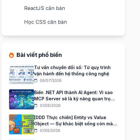
ReactJS căn bản
Học CSS căn bản
Bài viết phổ biến
Tư vấn chuyển đổi số: Từ quy trình
vận hành đến hệ thống công nghệ
09/07/2026
Biến .NET API thành AI Agent: Vì sao
MCP Server sẽ là kỹ năng quan trọng
của .NET Developer trong giai đoạn
01/06/2026
AI Agent?
[DDD Thực chiến] Entity vs Value
Object — Sự khác biệt sống còn mà
Junior hay nhầm nhất
01/05/2026