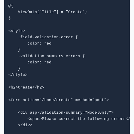
@{

    ViewData["Title"] = "Create";

}

<style>

    .field-validation-error { 

        color: red

    }

    .validation-summary-errors {

        color: red

    }

</style>

<h2>Create</h2>

<form action="/home/create" method="post">

    <div asp-validation-summary="ModelOnly">

        <span>Please correct the following errors</sp
    </div>
