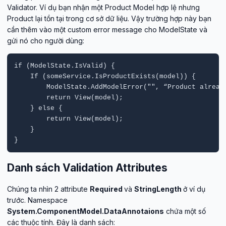
Validator. Ví dụ bạn nhận một Product Model hợp lệ nhưng
Product lại tồn tại trong cơ sở dữ liệu. Vậy trường hợp này bạn
cần thêm vào một custom error message cho ModelState và
gửi nó cho người dùng:
if (ModelState.IsValid) { 

    If (someService.IsProductExists(model)) { 

        ModelState.AddModelError("", “Product already
        return View(model); 

    } else { 

        return View(model); 

    } 

}
Danh sách Validation Attributes
Chúng ta nhìn 2 attribute
Required
và
StringLength
ở ví dụ
trước. Namespace
System.ComponentModel.DataAnnotaions
chứa một số
các thuộc tính. Đây là danh sách: