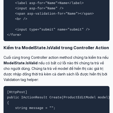
    <label asp-for="Name">Name</label>

    <input asp-for="Name" />

    <span asp-validation-for="Name"></span>

    <br />

    <input type="submit" name="submit" />

</form>
Kiểm tra ModelState.IsValid trong Controller Action
Cuối cùng trong Controller action method chúng ta kiểm tra nếu
ModelState.IsValid
nếu có bất cứ lỗi nào thì chúng ta trả về
cho người dùng. Chúng ta trả về model để hiển thị các giá trị
được nhập đồng thời trả kèm cả danh sách lỗi được hiển thị bởi
Validation tag helper:
[HttpPost]

public IActionResult Create(ProductEditModel model)

{

    string message = "";
