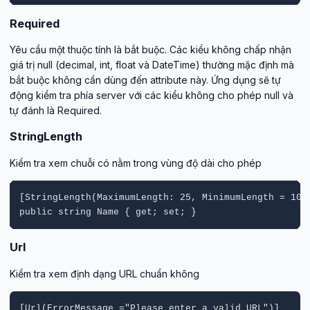
Required
Yêu cầu một thuộc tính là bắt buộc. Các kiểu không chấp nhận
giá trị null (decimal, int, float và DateTime) thường mặc định mà
bắt buộc không cần dùng đến attribute này. Ứng dụng sẽ tự
động kiểm tra phía server với các kiểu không cho phép null và
tự đánh là Required.
StringLength
Kiểm tra xem chuỗi có nằm trong vùng độ dài cho phép
[StringLength(MaximumLength: 25, MinimumLength = 10, 
public string Name { get; set; }
Url
Kiểm tra xem định dạng URL chuẩn không
[Url(ErrorMessage ="Please enter a valid URL")]
