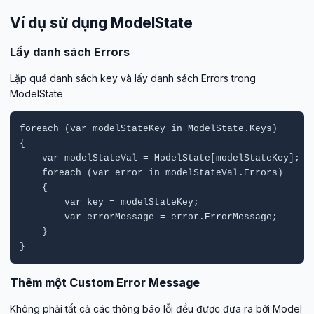
Ví dụ sử dụng ModelState
Lấy danh sách Errors
Lặp quá danh sách key và lấy danh sách Errors trong
ModelState
foreach (var modelStateKey in ModelState.Keys)

{

    var modelStateVal = ModelState[modelStateKey];

    foreach (var error in modelStateVal.Errors)

    {

        var key = modelStateKey;

        var errorMessage = error.ErrorMessage;

    }

}
Thêm một Custom Error Message
Không phải tất cả các thông báo lỗi đều được đưa ra bởi Model