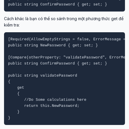
public string ConfirmPassword { get; set; }
Cách khác là bạn có thể so sánh trong một phương thức get để
kiểm tra:
[Required(AllowEmptyStrings = false, ErrorMessage = "
public string NewPassword { get; set; }

[Compare(otherProperty: "validatePassword", ErrorMess
public string ConfirmPassword { get; set; }

public string validatePassword

{

    get

    {

       //Do Some calculations here 

       return this.NewPassword;

    }

}