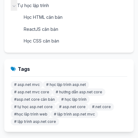
Tự học lập trình
Học HTML căn bản
ReactJS căn bản
Học CSS căn bản
Tags
# asp.net mvc
# học lập trình asp.net
# asp.net mvc core
# hướng dẫn asp.net core
#asp.net core căn bản
# học lập trình
# tự học asp.net core
# asp.net core
#.net core
#học lâp trình web
# lập trình asp.net mvc
# lập trình asp.net core