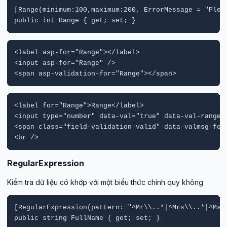
[Range(minimum:100,maximum:200, ErrorMessage = "Pleas
public int Range { get; set; }
<label asp-for="Range"></label>

<input asp-for="Range" />

<span asp-validation-for="Range"></span>
<label for="Range">Range</label>

<input type="number" data-val="true" data-val-range=
<span class="field-validation-valid" data-valmsg-for=
<br />
RegularExpression
Kiểm tra dữ liệu có khớp với một biểu thức chính quy không
[RegularExpression(pattern: "^Mr\\..*|^Mrs\\..*|^Ms\
public string FullName { get; set; }