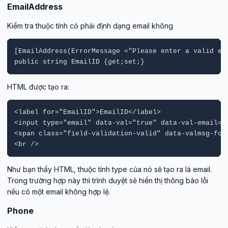
EmailAddress
Kiểm tra thuộc tính có phải định dạng email không
[EmailAddress(ErrorMessage ="Please enter a valid ema
public string EmailID {get;set;}
HTML được tạo ra:
<label for="EmailID">EmailID</label>

<input type="email" data-val="true" data-val-email="
<span class="field-validation-valid" data-valmsg-for=
<br />
Như bạn thấy HTML, thuộc tính type của nó sẽ tạo ra là email.
Trong trường hợp này thì trình duyệt sẽ hiển thị thông báo lỗi
nếu có một email không hợp lệ.
Phone