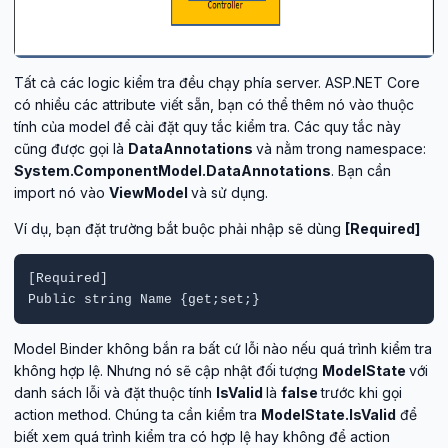
Tất cả các logic kiểm tra đều chạy phía server. ASP.NET Core
có nhiều các attribute viết sẵn, bạn có thể thêm nó vào thuộc
tính của model để cài đặt quy tắc kiểm tra. Các quy tắc này
cũng được gọi là
DataAnnotations
và nằm trong namespace:
System.ComponentModel.DataAnnotations
. Bạn cần
import nó vào
ViewModel
và sử dụng.
Ví dụ, bạn đặt trường bắt buộc phải nhập sẽ dùng
[Required]
[Required]

Public string Name {get;set;}
Model Binder không bắn ra bất cứ lỗi nào nếu quá trình kiểm tra
không hợp lệ. Nhưng nó sẽ cập nhật đối tượng
ModelState
với
danh sách lỗi và đặt thuộc tính
IsValid
là
false
trước khi gọi
action method. Chúng ta cần kiểm tra
ModelState.IsValid
để
biết xem quá trình kiểm tra có hợp lệ hay không để action