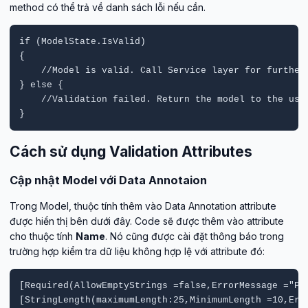
method có thể trả về danh sách lỗi nếu cần.
if (ModelState.IsValid)

{ 

    //Model is valid. Call Service layer for further 
} else {

    //Validation failed. Return the model to the user
}
Cách sử dụng Validation Attributes
Cập nhật Model với Data Annotaion
Trong Model, thuộc tính thêm vào Data Annotation attribute
được hiển thị bên dưới đây. Code sẽ được thêm vào attribute
cho thuộc tính
Name
. Nó cũng được cài đặt thông báo trong
trường hợp kiểm tra dữ liệu không hợp lệ với attribute đó:
[Required(AllowEmptyStrings =false,ErrorMessage ="Ple
[StringLength(maximumLength:25,MinimumLength =10,Erro