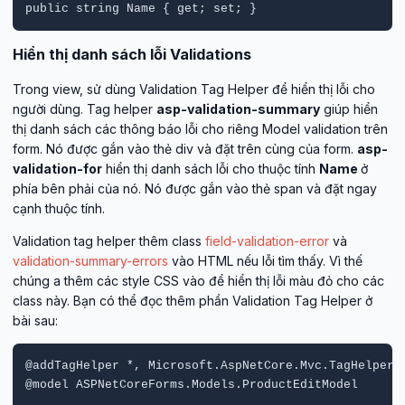
public string Name { get; set; }
Hiển thị danh sách lỗi Validations
Trong view, sử dùng Validation Tag Helper để hiển thị lỗi cho
người dùng. Tag helper
asp-validation-summary
giúp hiển
thị danh sách các thông báo lỗi cho riêng Model validation trên
form. Nó được gắn vào thẻ div và đặt trên cùng của form.
asp-
validation-for
hiển thị danh sách lỗi cho thuộc tính
Name
ở
phía bên phải của nó. Nó được gắn vào thẻ span và đặt ngay
cạnh thuộc tính.
Validation tag helper thêm class
field-validation-error
và
validation-summary-errors
vào HTML nếu lỗi tìm thấy. Vì thế
chúng a thêm các style CSS vào để hiển thị lỗi màu đỏ cho các
class này. Bạn có thể đọc thêm phần Validation Tag Helper ở
bài sau:
@addTagHelper *, Microsoft.AspNetCore.Mvc.TagHelpers

@model ASPNetCoreForms.Models.ProductEditModel
