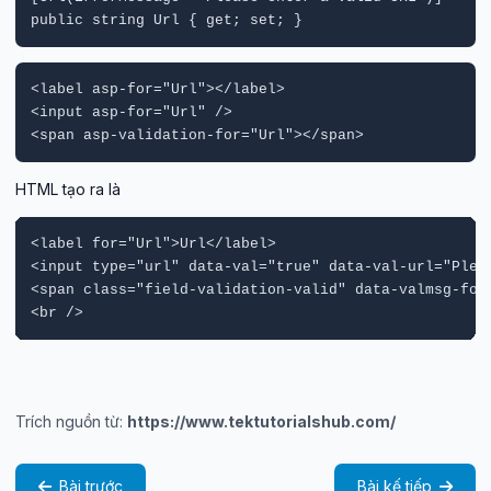
public string Url { get; set; }
<label asp-for="Url"></label>

<input asp-for="Url" />

<span asp-validation-for="Url"></span>
HTML tạo ra là
<label for="Url">Url</label>

<input type="url" data-val="true" data-val-url="Pleas
<span class="field-validation-valid" data-valmsg-for=
Trích nguồn từ:
https://www.tektutorialshub.com/
Bài trước
Bài kế tiếp