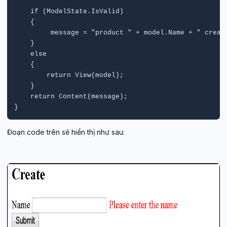
    if (ModelState.IsValid)

    {

         message = "product " + model.Name + " create
    }

    else

    {

        return View(model);

    }

    return Content(message);

}
Đoạn code trên sẽ hiển thị như sau: