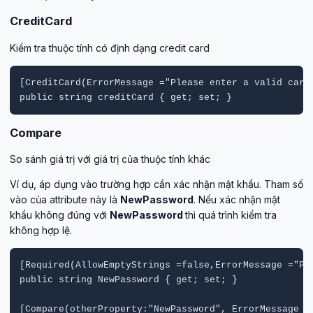
CreditCard
Kiểm tra thuộc tính có định dạng credit card
[CreditCard(ErrorMessage ="Please enter a valid card 
public string creditCard { get; set; }
Compare
So sánh giá trị với giá trị của thuộc tính khác
Ví dụ, áp dụng vào trường hợp cần xác nhận mật khẩu. Tham số
vào của attribute này là
NewPassword
. Nếu xác nhận mật
khẩu không đúng với
NewPassword
thì quá trình kiểm tra
không hợp lệ.
[Required(AllowEmptyStrings =false,ErrorMessage ="Ple
public string NewPassword { get; set; }

[Compare(otherProperty:"NewPassword", ErrorMessage ="