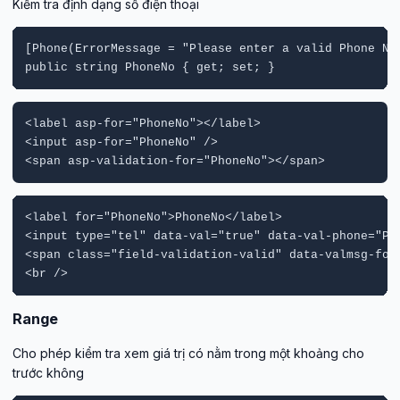
Kiểm tra định dạng số điện thoại
[Phone(ErrorMessage = "Please enter a valid Phone No"
public string PhoneNo { get; set; }
<label asp-for="PhoneNo"></label>

<input asp-for="PhoneNo" />

<span asp-validation-for="PhoneNo"></span>
<label for="PhoneNo">PhoneNo</label>

<input type="tel" data-val="true" data-val-phone="Pl
<span class="field-validation-valid" data-valmsg-for=
Range
Cho phép kiểm tra xem giá trị có nằm trong một khoảng cho
trước không