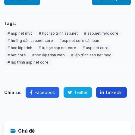
Tags:
# asp.net mvc
# học lập trình asp.net
# asp.net mvc core
# hướng dẫn asp.net core
#asp.net core căn bản
# học lập trình
# tự học asp.net core
# asp.net core
#.net core
#học lâp trình web
# lập trình asp.net mvc
# lập trình asp.net core
Chia sẻ:
Facebook
Twitter
LinkedIn
Chủ đề