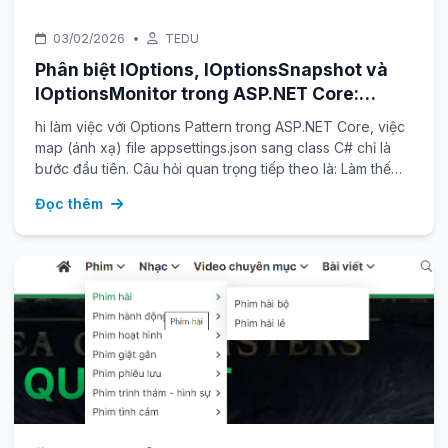
03/02/2026
•
TEDU
Phân biệt IOptions, IOptionsSnapshot và
IOptionsMonitor trong ASP.NET Core:
Hướng dẫn chi tiết
hi làm việc với Options Pattern trong ASP.NET Core, việc
map (ánh xạ) file appsettings.json sang class C# chỉ là
bước đầu tiên. Câu hỏi quan trọng tiếp theo là: Làm thế
nào để inject và sử dụng class đó hiệu quả?
Đọc thêm