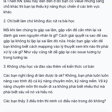
là 1 năm KN. Điều này dẫn đến ở đó bạn có value nhưng sang
chỗ khác thì bạn lại thiếu kỹ năng thực chiến ở các linh vực
khác.
2. Chỉ biết làm chứ không đúc rút ra bài học
Mỗi khi làm chúng ta gặp sai lầm, gặp vấn đề cần nhìn lại và
đánh giá xem nguyên nhân là gì? Cách giải quyết ra sao để sau
gặp lại không bị lặp lại sai lầm đó nữa. Hoặc bạn gặp vấn đề
bạn không biết cách mapping vào lý thuyết xem khi nào thì phải
xử lý cái gì? Như vậy cũng rất dễ gặp lại các issue tương tự
trong tương lai.
3. Không chịu học và đào sâu thêm về kiến thức cơ bản
Các bạn nghĩ rằng đi làm được là ok? Không, bạn phải luôn luôn
nâng cao trình độ cả kỹ năng chuyên môn, kỹ năng mềm. Về kỹ
năng chuyên môn thì muốn đi xa không phải biết nhiều thứ mà
phải biết sâu về nó và hiểu nó.
Các bạn thấy 3 điều trên thì mình có điều nào trong đó không?