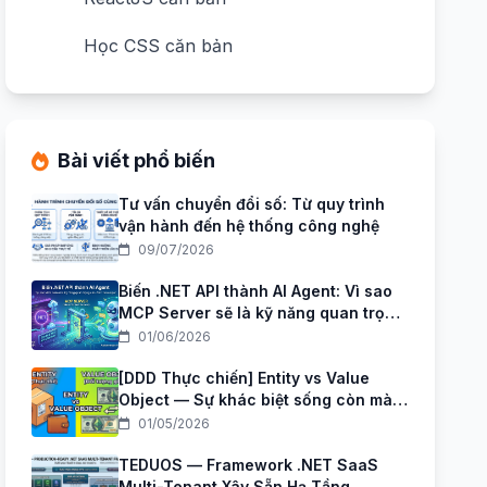
Học CSS căn bản
Bài viết phổ biến
Tư vấn chuyển đổi số: Từ quy trình
vận hành đến hệ thống công nghệ
09/07/2026
Biến .NET API thành AI Agent: Vì sao
MCP Server sẽ là kỹ năng quan trọng
của .NET Developer trong giai đoạn
01/06/2026
AI Agent?
[DDD Thực chiến] Entity vs Value
Object — Sự khác biệt sống còn mà
Junior hay nhầm nhất
01/05/2026
TEDUOS — Framework .NET SaaS
Multi-Tenant Xây Sẵn Hạ Tầng