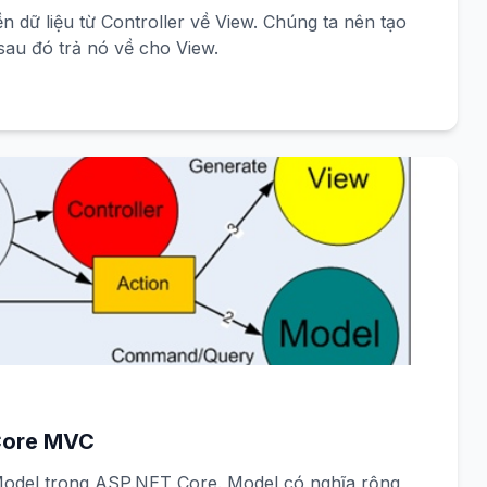
ền dữ liệu từ Controller về View. Chúng ta nên tạo
 sau đó trả nó về cho View.
Core MVC
T Core. Model có nghĩa rộng,