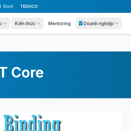
Short
TEDUCO
p
Kiến thức
Mentoring
Doanh nghiệp
T Core