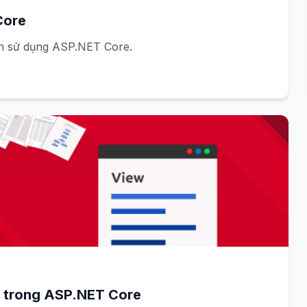
Core
ản sử dụng ASP.NET Core.
Truyền dữ liệu từ Controller sang View trong ASP.NET Core